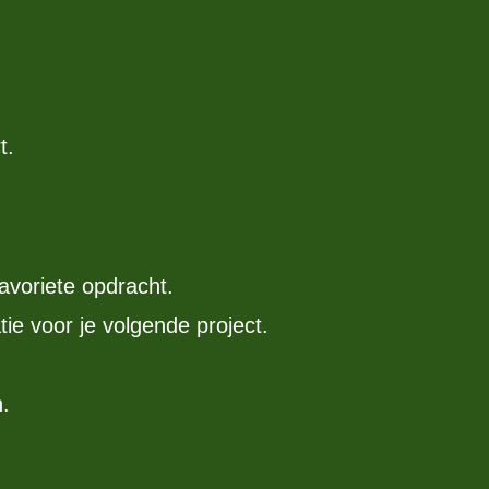
t.
favoriete opdracht.
ie voor je volgende project.
.