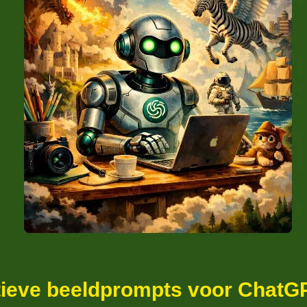
atieve beeldprompts voor ChatG