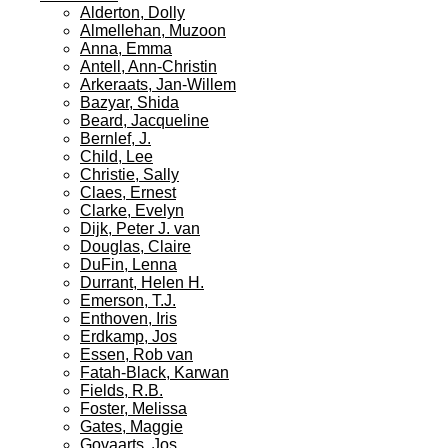
Alderton, Dolly
Almellehan, Muzoon
Anna, Emma
Antell, Ann-Christin
Arkeraats, Jan-Willem
Bazyar, Shida
Beard, Jacqueline
Bernlef, J.
Child, Lee
Christie, Sally
Claes, Ernest
Clarke, Evelyn
Dijk, Peter J. van
Douglas, Claire
DuFin, Lenna
Durrant, Helen H.
Emerson, T.J.
Enthoven, Iris
Erdkamp, Jos
Essen, Rob van
Fatah-Black, Karwan
Fields, R.B.
Foster, Melissa
Gates, Maggie
Govaarts, Jos