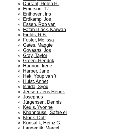
Durrant, Helen H.
Emerson, T.J.
Enthoven, Iris
Erdkamp, Jos
Essen, Rob van
Fatah-Black, Karwan
Fields, R.B.
Foster, Melissa
Gates, Maggie
Govaarts, Jos
Gray, Taylor
Groen, Hendrik
Hannon, Irene
Harper, Jane
Hek, Youp van 't
Hulst, Annet
Ishida, Syou
Jensen, Jens Henrik
Josephus
Jürgensen, Dennis
Keuls, Yvonne
Khannoussi, Safae el
Kloek, Dolf
Konsalik, Heinz G.
Langedijk, Marcel