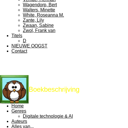
Wagendorp, Bert
Walters, Minette
White, Roseanna M.
Zante, Lily
Zwaan, Sabine
Zwol, Frank van
Titels
D
NIEUWE OOGST
Contact
Boekbeschrijving
Home
Genres
Digitale technologie & AI
Auteurs
Alles van...