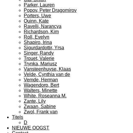
Parker, Lauren
Popov, Peter Dragomirov
Porters, Uwe
Quinn, Kate
Ravelli, Narancya
Richardson, Kim
Roll, Evelyn
Shapiro, Irina
Sigurdardottir, Yrsa
Singer, Randy
Trouet, Valerie
Trynka, Mariusz
Vansteenhuyse, Klaas
Velde, Cynthia van de
Vemde, Herman
Wagendorp, Bert
Walters, Minette
White, Roseanna M.
Zante, Lily
Zwaan, Sabine
Zwol, Frank van
Titels
D
NIEUWE OOGST