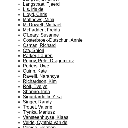
Langstraat, Tjeerd
Lis, Iris de
Lloyd, Chris
Matthews, Mimi
McDowell, Michael
McFadden, Freida
O'Leary, Susanne
Oosterbroek-Dutschun, Annie
Osman, Richard
Ota, Shiori
Parker, Lauren
Popov, Peter Dragomirov
Porters, Uwe
Quinn, Kate
Ravelli, Narancya
Richardson, Kim
Roll, Evelyn
Shapiro, Irina
Sigurdardottir, Yrsa
Singer, Randy
Trouet, Valerie
Trynka, Mariusz
Vansteenhuyse, Klaas
Velde, Cynthia van de
Vemde, Herman