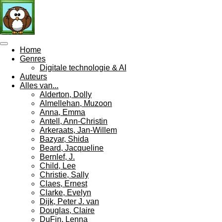
Ga
direct
naar
de
hoofdinhoud
Home
Genres
Digitale technologie & AI
Auteurs
Alles van...
Alderton, Dolly
Almellehan, Muzoon
Anna, Emma
Antell, Ann-Christin
Arkeraats, Jan-Willem
Bazyar, Shida
Beard, Jacqueline
Bernlef, J.
Child, Lee
Christie, Sally
Claes, Ernest
Clarke, Evelyn
Dijk, Peter J. van
Douglas, Claire
DuFin, Lenna