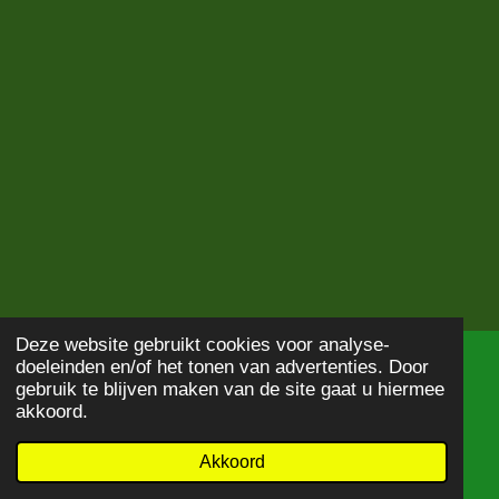
Deze website gebruikt cookies voor analyse-
doeleinden en/of het tonen van advertenties. Door
© 2020 - 2026
Boekbeschrijving
gebruik te blijven maken van de site gaat u hiermee
Powered by
JouwWeb
akkoord.
Akkoord
E-mailadres
WhatsApp