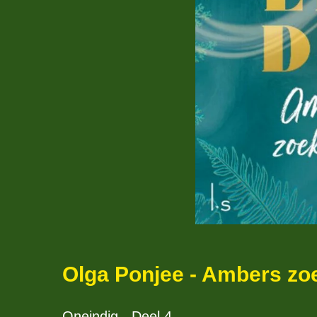
Olga Ponjee - Ambers zo
Oneindig - Deel 4