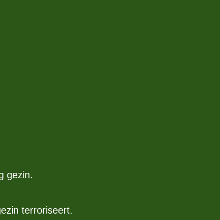
g gezin.
zin terroriseert.