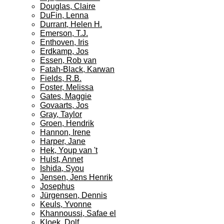
Douglas, Claire
DuFin, Lenna
Durrant, Helen H.
Emerson, T.J.
Enthoven, Iris
Erdkamp, Jos
Essen, Rob van
Fatah-Black, Karwan
Fields, R.B.
Foster, Melissa
Gates, Maggie
Govaarts, Jos
Gray, Taylor
Groen, Hendrik
Hannon, Irene
Harper, Jane
Hek, Youp van 't
Hulst, Annet
Ishida, Syou
Jensen, Jens Henrik
Josephus
Jürgensen, Dennis
Keuls, Yvonne
Khannoussi, Safae el
Kloek, Dolf