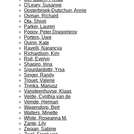
O'Leary, Susanne
Oosterbroek-Dutschun, Annie
Osman, Richard
Ota, Shiori
Parker, Lauren
Popov, Peter Dragomirov
Porters, Uwe
Quinn, Kate
Ravelli, Narancya
Richardson, Kim
Roll, Evelyn
Shapiro, Irina
Sigurdardottir, Yrsa
Singer, Randy
Trouet, Valerie
Trynka, Mariusz
Vansteenhuyse, Klaas
Velde, Cynthia van de
Vemde, Herman
Wagendorp, Bert
Walters, Minette
White, Roseanna M.
Zante, Lily
Zwaan, Sabine