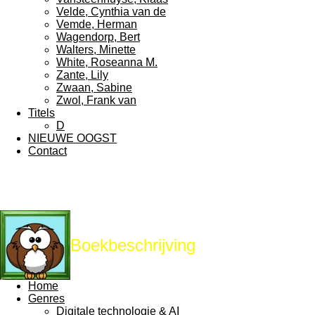
Velde, Cynthia van de
Vemde, Herman
Wagendorp, Bert
Walters, Minette
White, Roseanna M.
Zante, Lily
Zwaan, Sabine
Zwol, Frank van
Titels
D
NIEUWE OOGST
Contact
Boekbeschrijving
Home
Genres
Digitale technologie & AI