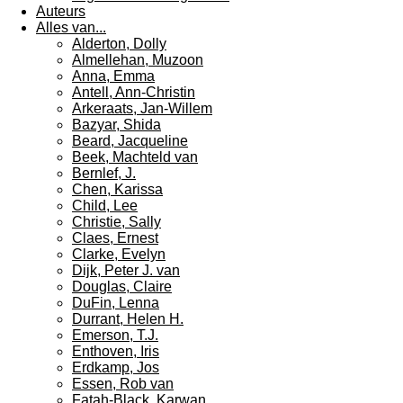
Auteurs
Alles van...
Alderton, Dolly
Almellehan, Muzoon
Anna, Emma
Antell, Ann-Christin
Arkeraats, Jan-Willem
Bazyar, Shida
Beard, Jacqueline
Beek, Machteld van
Bernlef, J.
Chen, Karissa
Child, Lee
Christie, Sally
Claes, Ernest
Clarke, Evelyn
Dijk, Peter J. van
Douglas, Claire
DuFin, Lenna
Durrant, Helen H.
Emerson, T.J.
Enthoven, Iris
Erdkamp, Jos
Essen, Rob van
Fatah-Black, Karwan