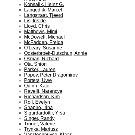
Konsalik, Heinz G.
Langedijk, Marcel
Langstraat, Tjeerd
Lis, Iris de
Lloyd, Chris
Matthews, Mimi
McDowell, Michael
McFadden, Freida
O'Leary, Susanne
Oosterbroek-Dutschun, Annie
Osman, Richard
Ota, Shiori
Parker, Lauren
Popov, Peter Dragomirov
Porters, Uwe
Quinn, Kate
Ravelli, Narancya
Richardson, Kim
Roll, Evelyn
Shapiro, Irina
Sigurdardottir, Yrsa
Singer, Randy
Trouet, Valerie
Trynka, Mariusz
Vansteenhuyse, Klaas