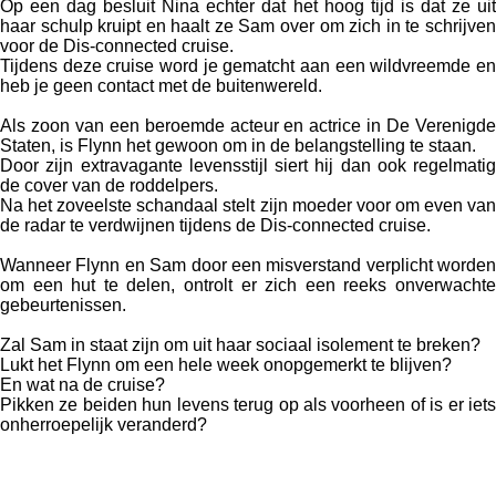
Op een dag besluit Nina echter dat het hoog tijd is dat ze uit
haar schulp kruipt en haalt ze Sam over om zich in te schrijven
voor de Dis-connected cruise.
Tijdens deze cruise word je gematcht aan een wildvreemde en
heb je geen contact met de buitenwereld.
Als zoon van een beroemde acteur en actrice in De Verenigde
Staten, is Flynn het gewoon om in de belangstelling te staan.
Door zijn extravagante levensstijl siert hij dan ook regelmatig
de cover van de roddelpers.
Na het zoveelste schandaal stelt zijn moeder voor om even van
de radar te verdwijnen tijdens de Dis-connected cruise.
Wanneer Flynn en Sam door een misverstand verplicht worden
om een hut te delen, ontrolt er zich een reeks onverwachte
gebeurtenissen.
Zal Sam in staat zijn om uit haar sociaal isolement te breken?
Lukt het Flynn om een hele week onopgemerkt te blijven?
En wat na de cruise?
Pikken ze beiden hun levens terug op als voorheen of is er iets
onherroepelijk veranderd?