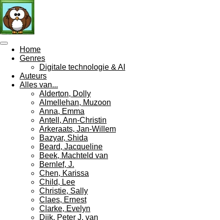
Ga
direct
naar
de
hoofdinhoud
Home
Genres
Digitale technologie & AI
Auteurs
Alles van...
Alderton, Dolly
Almellehan, Muzoon
Anna, Emma
Antell, Ann-Christin
Arkeraats, Jan-Willem
Bazyar, Shida
Beard, Jacqueline
Beek, Machteld van
Bernlef, J.
Chen, Karissa
Child, Lee
Christie, Sally
Claes, Ernest
Clarke, Evelyn
Dijk, Peter J. van