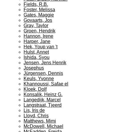
Fields, R.B.
Foster, Melissa
Gates, Maggie
Govaarts, Jos
Gray, Taylor
Groen, Hendrik
Hannon, Irene
Harper, Jane
Hek, Youp van 't
Hulst, Annet
Ishida, Syou
Jensen, Jens Henrik
Josephus
Jürgensen, Dennis
Keuls, Yvonne
Khannoussi, Safae el
Kloek, Dolf
Konsalik, Heinz G.
Langedijk, Marcel
Langstraat, Tjeerd
Lis, Iris de
Lloyd, Chris
Matthews, Mimi
McDowell, Michael
McFadden, Freida