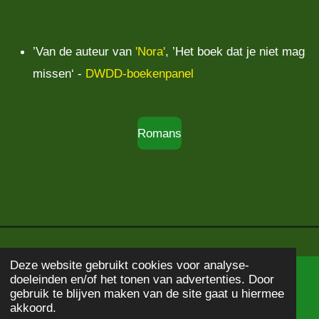
’Van de auteur van
'Nora'
, ’Het boek dat je niet mag
missen‘ -
DWDD-boekenpanel
Romans
Deze website gebruikt cookies voor analyse-
doeleinden en/of het tonen van advertenties. Door
© 2020 - 2026
Boekbeschrijving
gebruik te blijven maken van de site gaat u hiermee
Powered by
JouwWeb
akkoord.