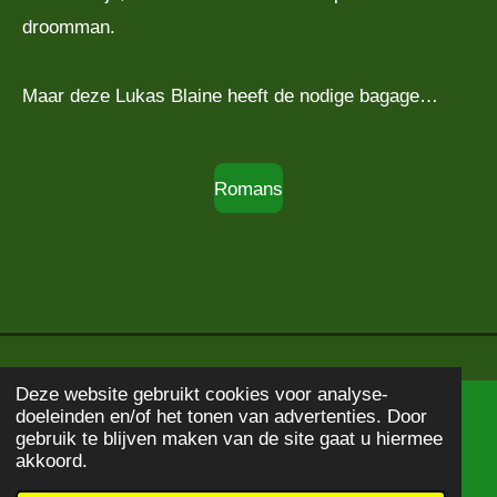
droomman.
Maar deze Lukas Blaine heeft de nodige bagage…
Romans
Deze website gebruikt cookies voor analyse-
doeleinden en/of het tonen van advertenties. Door
© 2020 - 2026
Boekbeschrijving
gebruik te blijven maken van de site gaat u hiermee
Powered by
JouwWeb
akkoord.