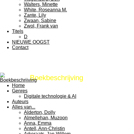
Walters, Minette
White, Roseanna M.
Zante, Lily
Zwaan, Sabine
Zwol, Frank van
Titels
D
NIEUWE OOGST
Contact
Boekbeschrijving
Home
Genres
Digitale technologie & AI
Auteurs
Alles van...
Alderton, Dolly
Almellehan, Muzoon
Anna, Emma
Antell, Ann-Christin
Arkeraats, Jan-Willem