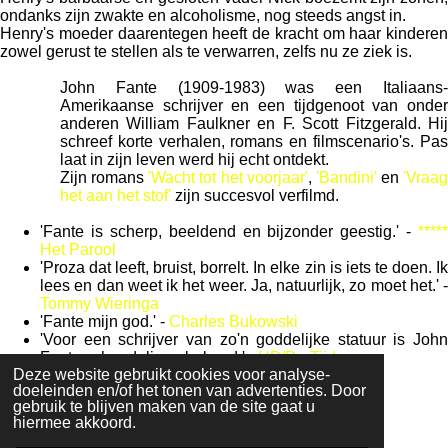
ondanks zijn zwakte en alcoholisme, nog steeds angst in.
Henry's moeder daarentegen heeft de kracht om haar kinderen
zowel gerust te stellen als te verwarren, zelfs nu ze ziek is.
John Fante (1909-1983) was een Italiaans-
Amerikaanse schrijver en een tijdgenoot van onder
anderen William Faulkner en F. Scott Fitzgerald. Hij
schreef korte verhalen, romans en filmscenario's. Pas
laat in zijn leven werd hij echt ontdekt.
Zijn romans
'Wacht tot het voorjaar'
,
'Bandini'
en
'Vraag
het aan het stof'
zijn succesvol verfilmd.
'Fante is scherp, beeldend en bijzonder geestig.' -
*****
Het Parool
'Proza dat leeft, bruist, borrelt. In elke zin is iets te doen. Ik
lees en dan weet ik het weer. Ja, natuurlijk, zo moet het.' -
Tommy Wieringa
'Fante mijn god.' -
Charles Bukowski
'Voor een schrijver van zo'n goddelijke statuur is John
Fante schandalig onbekend.' -
HP/De Tijd
Deze website gebruikt cookies voor analyse-
doeleinden en/of het tonen van advertenties. Door
© 2020 - 2026
Boekbeschrijving
gebruik te blijven maken van de site gaat u
Powered by
JouwWeb
hiermee akkoord.