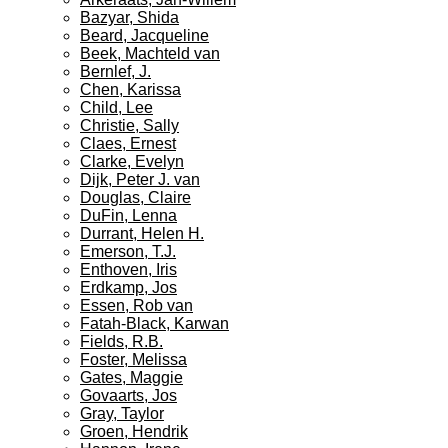
Bazyar, Shida
Beard, Jacqueline
Beek, Machteld van
Bernlef, J.
Chen, Karissa
Child, Lee
Christie, Sally
Claes, Ernest
Clarke, Evelyn
Dijk, Peter J. van
Douglas, Claire
DuFin, Lenna
Durrant, Helen H.
Emerson, T.J.
Enthoven, Iris
Erdkamp, Jos
Essen, Rob van
Fatah-Black, Karwan
Fields, R.B.
Foster, Melissa
Gates, Maggie
Govaarts, Jos
Gray, Taylor
Groen, Hendrik