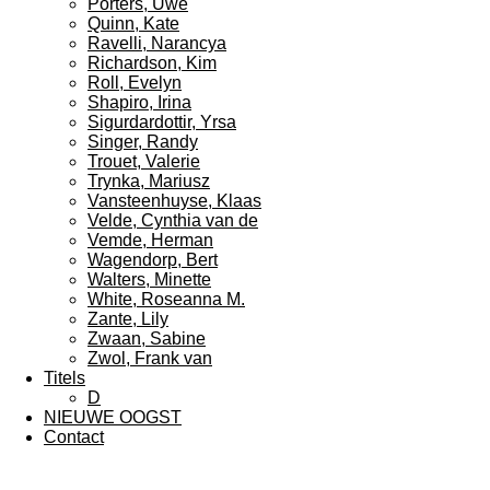
Porters, Uwe
Quinn, Kate
Ravelli, Narancya
Richardson, Kim
Roll, Evelyn
Shapiro, Irina
Sigurdardottir, Yrsa
Singer, Randy
Trouet, Valerie
Trynka, Mariusz
Vansteenhuyse, Klaas
Velde, Cynthia van de
Vemde, Herman
Wagendorp, Bert
Walters, Minette
White, Roseanna M.
Zante, Lily
Zwaan, Sabine
Zwol, Frank van
Titels
D
NIEUWE OOGST
Contact