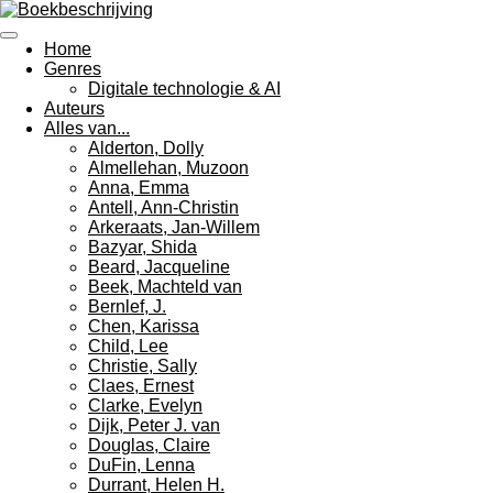
Ga
direct
Home
naar
Genres
de
Digitale technologie & AI
hoofdinhoud
Auteurs
Alles van...
Alderton, Dolly
Almellehan, Muzoon
Anna, Emma
Antell, Ann-Christin
Arkeraats, Jan-Willem
Bazyar, Shida
Beard, Jacqueline
Beek, Machteld van
Bernlef, J.
Chen, Karissa
Child, Lee
Christie, Sally
Claes, Ernest
Clarke, Evelyn
Dijk, Peter J. van
Douglas, Claire
DuFin, Lenna
Durrant, Helen H.