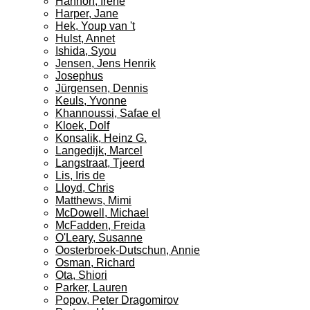
Hannon, Irene
Harper, Jane
Hek, Youp van 't
Hulst, Annet
Ishida, Syou
Jensen, Jens Henrik
Josephus
Jürgensen, Dennis
Keuls, Yvonne
Khannoussi, Safae el
Kloek, Dolf
Konsalik, Heinz G.
Langedijk, Marcel
Langstraat, Tjeerd
Lis, Iris de
Lloyd, Chris
Matthews, Mimi
McDowell, Michael
McFadden, Freida
O'Leary, Susanne
Oosterbroek-Dutschun, Annie
Osman, Richard
Ota, Shiori
Parker, Lauren
Popov, Peter Dragomirov