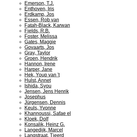
Emerson, T.J.
Enthoven, Iris
Erdkamp, Jos
Essen, Rob van
Fatah-Black, Karwan
Fields, R.B.
Foster, Melissa
Gates, Maggie
Govaarts, Jos
Gray, Taylor
Groen, Hendrik
Hannon, Irene
Harper, Jane
Hek, Youp van 't
Hulst, Annet
Ishida, Syou
Jensen, Jens Henrik
Josephus
Jürgensen, Dennis
Keuls, Yvonne
Khannoussi, Safae el
Kloek, Dolf
Konsalik, Heinz G.
Langedijk, Marcel
Langstraat, Tjeerd