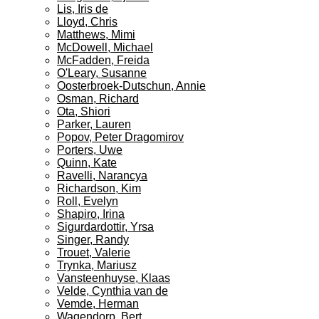
Lis, Iris de
Lloyd, Chris
Matthews, Mimi
McDowell, Michael
McFadden, Freida
O'Leary, Susanne
Oosterbroek-Dutschun, Annie
Osman, Richard
Ota, Shiori
Parker, Lauren
Popov, Peter Dragomirov
Porters, Uwe
Quinn, Kate
Ravelli, Narancya
Richardson, Kim
Roll, Evelyn
Shapiro, Irina
Sigurdardottir, Yrsa
Singer, Randy
Trouet, Valerie
Trynka, Mariusz
Vansteenhuyse, Klaas
Velde, Cynthia van de
Vemde, Herman
Wagendorp, Bert