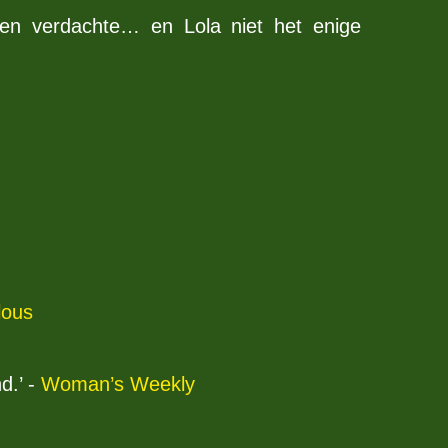
 een verdachte… en Lola niet het enige
lous
d.’ -
Woman’s Weekly