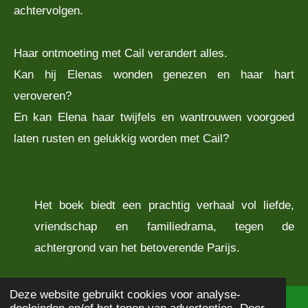
achtervolgen.
Haar ontmoeting met Cail verandert alles.
Kan hij Elenas wonden genezen en haar hart
veroveren?
En kan Elena haar twijfels en wantrouwen voorgoed
laten rusten en gelukkig worden met Cail?
Het boek biedt een prachtig verhaal vol liefde,
vriendschap en familiedrama, tegen de
achtergrond van het betoverende Parijs.
Deze website gebruikt cookies voor analyse-
doeleinden en/of het tonen van advertenties. Door
© 2020 - 2026
Boekbeschrijving