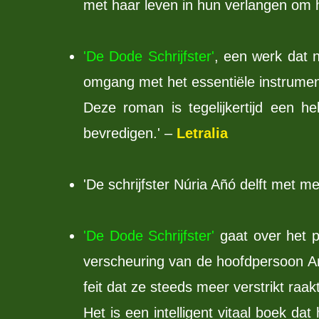
met haar leven in hun verlangen om he
'De Dode Schrijfster'
, een werk dat n
omgang met het essentiële instrument
Deze roman is tegelijkertijd een h
bevredigen.' –
Letralia
'De schrijfster Núria Añó delft met m
'De Dode Schrijfster'
gaat over het pr
verscheuring van de hoofdpersoon Ann
feit dat ze steeds meer verstrikt raak
Het
is een intelligent vitaal boek da