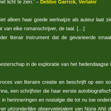
t licht te zien.' –
Debbie Garrick, Vertaler
iet alleen haar goede werkwijze als auteur laat z
 van elke romanschrijver, de taal. […]
elder literair instrument dat de gevarieerde sm
eesterschap in de exploratie van het hedendaagse i
oces van literaire creatie en beschrijft op een s
a, een schrijfster die haar eerste autobiografisch
t in herinneringen en nostalgie die tot nu toe onde
t het uitzonderlijke observatietalent van Núria A