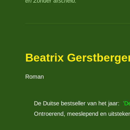
en Zonder afscheid.
Beatrix Gerstberge
Roman
De Duitse bestseller van het jaar:
'D
Ontroerend, meeslepend en uitsteke