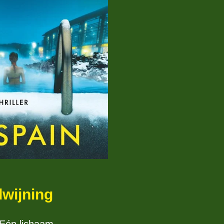
dwijning
 Eén lichaam.