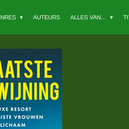
ENRES
AUTEURS
ALLES VAN...
T