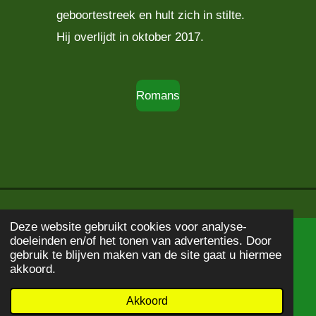
geboortestreek en hult zich in stilte.
Hij overlijdt in oktober 2017.
Romans
Deze website gebruikt cookies voor analyse-
doeleinden en/of het tonen van advertenties. Door
© 2020 - 2026
Boekbeschrijving
gebruik te blijven maken van de site gaat u hiermee
Powered by
JouwWeb
akkoord.
Akkoord
E-mailadres
WhatsApp