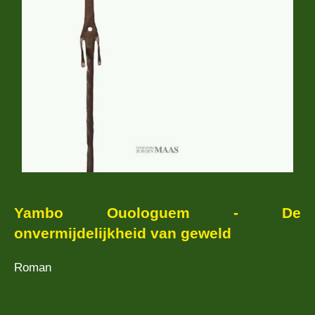
Yambo Ouologuem - De
onvermijdelijkheid van geweld
Roman