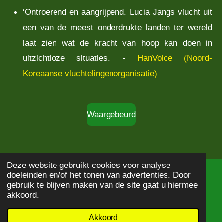
‘Ontroerend en aangrijpend. Lucia Jangs vlucht uit
een van de meest onderdrukte landen ter wereld
laat zien wat de kracht van hoop kan doen in
uitzichtloze situaties.’ -
HanVoice (Noord-
Koreaanse vluchtelingenorganisatie)
Waargebeurd
Deze website gebruikt cookies voor analyse-
doeleinden en/of het tonen van advertenties. Door
© 2020 - 2026
Boekbeschrijving
gebruik te blijven maken van de site gaat u hiermee
Powered by
JouwWeb
akkoord.
Akkoord
E-mailadres
WhatsApp