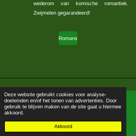
wederom van komische romantiek.
Zwijmelen gegarandeerd!
Romans
Deze website gebruikt cookies voor analyse-
doeleinden en/of het tonen van advertenties. Door
© 2020 - 2026
Boekbeschrijving
gebruik te blijven maken van de site gaat u hiermee
Powered by
JouwWeb
akkoord.
Akkoord
E-mailadres
WhatsApp