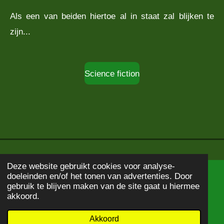
Als een van beiden hiertoe al in staat zal blijken te
zijn...
Science fiction
Deze website gebruikt cookies voor analyse-
doeleinden en/of het tonen van advertenties. Door
© 2020 - 2026
Boekbeschrijving
gebruik te blijven maken van de site gaat u hiermee
Powered by
JouwWeb
akkoord.
Akkoord
E-mailadres
WhatsApp