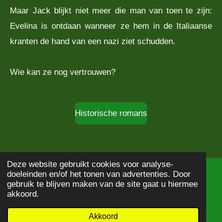
Maar Jack blijkt niet meer die man van toen te zijn:
Evelina is ontdaan wanneer ze hem in de Italiaanse
kranten de hand van een nazi ziet schudden.
Wie kan ze nog vertrouwen?
Historische romans
Deze website gebruikt cookies voor analyse-
doeleinden en/of het tonen van advertenties. Door
© 2020 - 2026
Boekbeschrijving
gebruik te blijven maken van de site gaat u hiermee
Powered by
JouwWeb
akkoord.
Akkoord
E-mailadres
WhatsApp