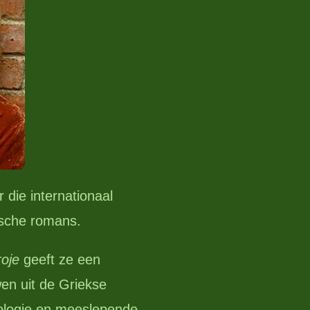
r die internationaal
ische romans.
oje
geeft ze een
wen uit de Griekse
hologie en meeslepende