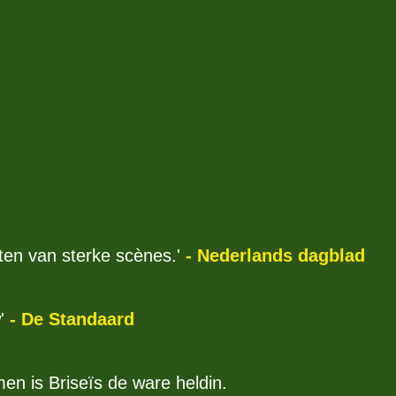
tten van sterke scènes.'
- Nederlands dagblad
w'
- De Standaard
en is Briseïs de ware heldin.