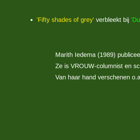
'Fifty shades of grey'
verbleekt bij
'Du
Marith Iedema (1989) publiceert
Ze is VROUW-columnist en schr
Van haar hand verschenen o.