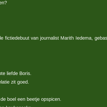
len?
e fictiedebuut van journalist Marith Iedema, geb
te liefde Boris.
atie zit goed.
e de boel een beetje opspicen.