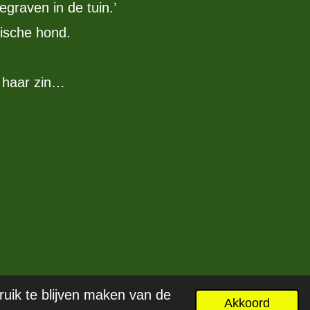
egraven in de tuin.’
tische hond.
r haar zin…
ruik te blijven maken van de
Akkoord
Powered by
JouwWeb