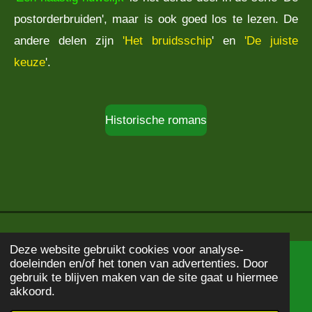
postorderbruiden', maar is ook goed los te lezen. De
andere delen zijn
'Het bruidsschip
' en
'De juiste
keuze
'.
Historische romans
Deze website gebruikt cookies voor analyse-
doeleinden en/of het tonen van advertenties. Door
© 2020 - 2026
Boekbeschrijving
gebruik te blijven maken van de site gaat u hiermee
Powered by
JouwWeb
akkoord.