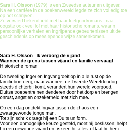
Sara H. Olsson
(1979) is een Zweedse auteur en uitgever.
Na een carrière in de boekenwereld legde ze zich volledig toe
op het schrijven.
Ze verwierf bekendheid met haar feelgoodromans, maar
oogstte ook veel lof met haar historische romans, waarin
persoonlijke verhalen en ingrijpende gebeurtenissen uit de
geschiedenis op meeslepende wijze samenkomen.
Sara H. Olsson - Ik verborg de vijand
Wanneer de grens tussen vijand en familie vervaagt
Historische roman
De tweeling Inger en Ingvar groeit op in alle rust op de
familieboerderij, maar wanneer de Tweede Wereldoorlog
steeds dichterbij komt, verandert hun wereld voorgoed.
Duitse troepentreinen denderen door het dorp en brengen
onrust, angst en onzekerheid met zich mee.
Op een dag ontdekt Ingvar tussen de chaos een
zwaargewonde jonge man.
Tot zijn schrik draagt hij een Duits uniform.
Voor een onmogelijke keuze gesteld, moet hij beslissen: helpt
hij een gewonde vijand en riskeert hij alles, of laat hij hem