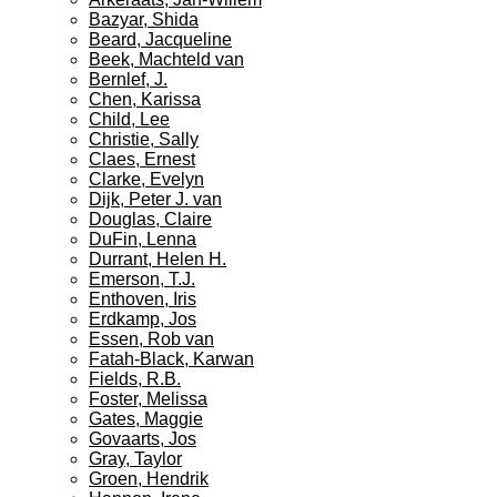
Bazyar, Shida
Beard, Jacqueline
Beek, Machteld van
Bernlef, J.
Chen, Karissa
Child, Lee
Christie, Sally
Claes, Ernest
Clarke, Evelyn
Dijk, Peter J. van
Douglas, Claire
DuFin, Lenna
Durrant, Helen H.
Emerson, T.J.
Enthoven, Iris
Erdkamp, Jos
Essen, Rob van
Fatah-Black, Karwan
Fields, R.B.
Foster, Melissa
Gates, Maggie
Govaarts, Jos
Gray, Taylor
Groen, Hendrik