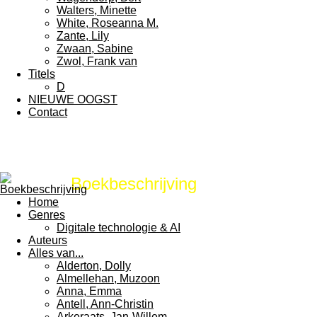
Walters, Minette
White, Roseanna M.
Zante, Lily
Zwaan, Sabine
Zwol, Frank van
Titels
D
NIEUWE OOGST
Contact
Boekbeschrijving
Home
Genres
Digitale technologie & AI
Auteurs
Alles van...
Alderton, Dolly
Almellehan, Muzoon
Anna, Emma
Antell, Ann-Christin
Arkeraats, Jan-Willem