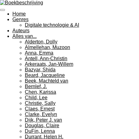
Ga
direct
Home
naar
Genres
de
Digitale technologie & AI
hoofdinhoud
Auteurs
Alles van...
Alderton, Dolly
Almellehan, Muzoon
Anna, Emma
Antell, Ann-Christin
Arkeraats, Jan-Willem
Bazyar, Shida
Beard, Jacqueline
Beek, Machteld van
Bernlef, J.
Chen, Karissa
Child, Lee
Christie, Sally
Claes, Ernest
Clarke, Evelyn
Dijk, Peter J. van
Douglas, Claire
DuFin, Lenna
Durrant, Helen H.