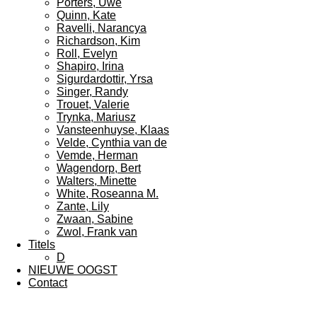
Porters, Uwe
Quinn, Kate
Ravelli, Narancya
Richardson, Kim
Roll, Evelyn
Shapiro, Irina
Sigurdardottir, Yrsa
Singer, Randy
Trouet, Valerie
Trynka, Mariusz
Vansteenhuyse, Klaas
Velde, Cynthia van de
Vemde, Herman
Wagendorp, Bert
Walters, Minette
White, Roseanna M.
Zante, Lily
Zwaan, Sabine
Zwol, Frank van
Titels
D
NIEUWE OOGST
Contact