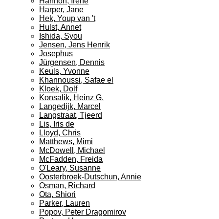
Hannon, Irene
Harper, Jane
Hek, Youp van 't
Hulst, Annet
Ishida, Syou
Jensen, Jens Henrik
Josephus
Jürgensen, Dennis
Keuls, Yvonne
Khannoussi, Safae el
Kloek, Dolf
Konsalik, Heinz G.
Langedijk, Marcel
Langstraat, Tjeerd
Lis, Iris de
Lloyd, Chris
Matthews, Mimi
McDowell, Michael
McFadden, Freida
O'Leary, Susanne
Oosterbroek-Dutschun, Annie
Osman, Richard
Ota, Shiori
Parker, Lauren
Popov, Peter Dragomirov