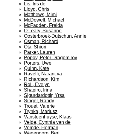
Lis, Iris de
Lloyd, Chris
Matthews, Mimi
McDowell, Michael
McFadden, Freida
O'Leary, Susanne
Oosterbroek-Dutschun, Annie
Osman, Richard
Ota, Shiori
Parker, Lauren
Popov, Peter Dragomirov
Porters, Uwe
Quinn, Kate
Ravelli, Narancya
Richardson, Kim
Roll, Evelyn
Shapiro, Irina
Sigurdardottir, Yrsa
Singer, Randy
Trouet, Valerie
Trynka, Mariusz
Vansteenhuyse, Klaas
Velde, Cynthia van de
Vemde, Herman
Wagendorp, Bert