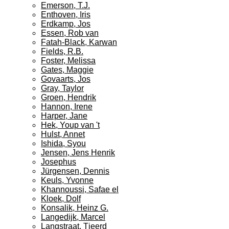
Emerson, T.J.
Enthoven, Iris
Erdkamp, Jos
Essen, Rob van
Fatah-Black, Karwan
Fields, R.B.
Foster, Melissa
Gates, Maggie
Govaarts, Jos
Gray, Taylor
Groen, Hendrik
Hannon, Irene
Harper, Jane
Hek, Youp van 't
Hulst, Annet
Ishida, Syou
Jensen, Jens Henrik
Josephus
Jürgensen, Dennis
Keuls, Yvonne
Khannoussi, Safae el
Kloek, Dolf
Konsalik, Heinz G.
Langedijk, Marcel
Langstraat, Tjeerd