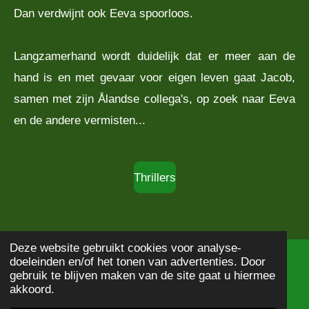
Dan verdwijnt ook Eeva spoorloos.
Langzamerhand wordt duidelijk dat er meer aan de
hand is en met gevaar voor eigen leven gaat Jacob,
samen met zijn Ålandse collega's, op zoek naar Eeva
en de andere vermisten...
Thrillers
Deze website gebruikt cookies voor analyse-
doeleinden en/of het tonen van advertenties. Door
© 2020 - 2026
Boekbeschrijving
gebruik te blijven maken van de site gaat u hiermee
Powered by
JouwWeb
akkoord.