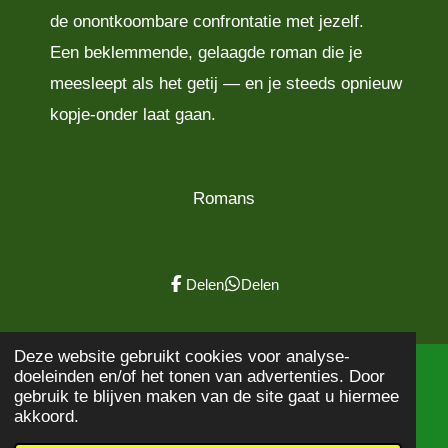
de onontkoombare confrontatie met jezelf.
Een beklemmende, gelaagde roman die je
meesleept als het getij — en je steeds opnieuw
kopje-onder laat gaan.
Romans
Delen
Delen
Deze website gebruikt cookies voor analyse-
doeleinden en/of het tonen van advertenties. Door
© 2020 - 2026
Boekbeschrijving
gebruik te blijven maken van de site gaat u hiermee
Powered by
JouwWeb
akkoord.