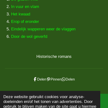
In vuur en vlam
Het kwaad
Erop of eronder
Eindelijk wapperen weer de vlaggen
Door de wol geverfd
Historische romans
Delen
Pinnen
Delen
Deze website gebruikt cookies voor analyse-
doeleinden en/of het tonen van advertenties. Door
© 2020 - 2026
Boekbeschrijving
gebruik te blijven maken van de site gaat u hiermee
Powered by
JouwWeb