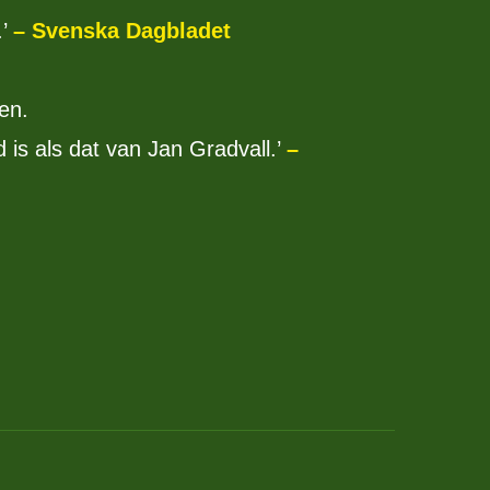
.’
– Svenska Dagbladet
en.
is als dat van Jan Gradvall.’
–