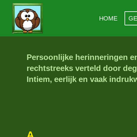
Ga
HOME
G
direct
naar
de
hoofdinhoud
Persoonlijke herinneringen e
rechtstreeks verteld door deg
Intiem, eerlijk en vaak indru
A