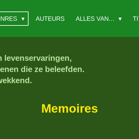
ENRES
AUTEURS
ALLES VAN...
T
n levenservaringen,
enen die ze beleefden.
kwekkend.
Memoires