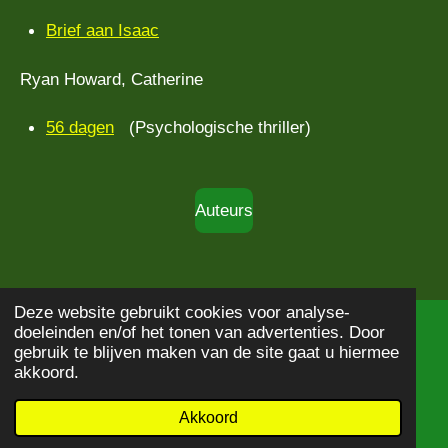
Brief aan Isaac
Ryan Howard, Catherine
56 dagen
(Psychologische thriller)
Auteurs
Deze website gebruikt cookies voor analyse-
doeleinden en/of het tonen van advertenties. Door
© 2020 - 2026
Boekbeschrijving
gebruik te blijven maken van de site gaat u hiermee
Powered by
JouwWeb
akkoord.
Akkoord
E-mailadres
WhatsApp