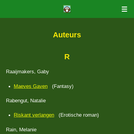
Ga
direct
naar
Auteurs
de
hoofdinhoud
R
Raaijmakers, Gaby
Maeves Gaven
(Fantasy)
Rabengut, Natalie
Riskant verlangen
(Erotische roman)
Rain, Melanie