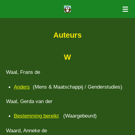
Ga
direct
naar
Auteurs
de
hoofdinhoud
W
Waal, Frans de
Anders
(Mens & Maatschappij / Genderstudies)
Waal, Gerda van der
Bestemming bereikt
(Waargebeurd)
Waard, Anneke de