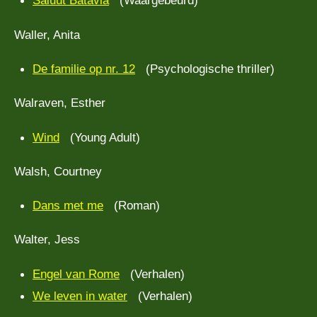
Saluut Batavia
(Waargebeurd)
Waller, Anita
De familie op nr. 12
(Psychologische thriller)
Walraven, Esther
Wind
(Young Adult)
Walsh, Courtney
Dans met me
(Roman)
Walter, Jess
Engel van Rome
(Verhalen)
We leven in water
(Verhalen)