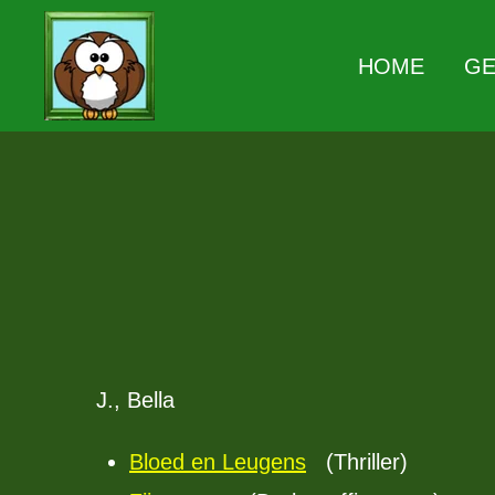
Ga
HOME
G
direct
naar
de
hoofdinhoud
J., Bella
Bloed en Leugens
(Thriller)