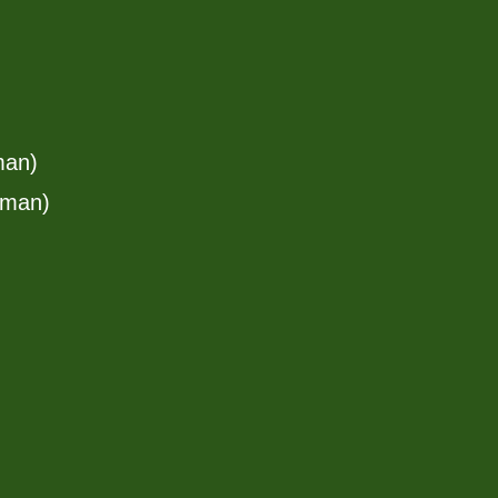
man)
oman)